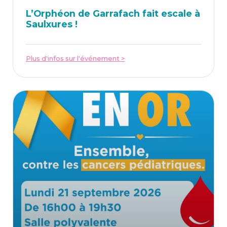
L’Or­phéon de Gar­ra­fach fait escale à
Saulxures !
Plus d'infos sur l'événement >