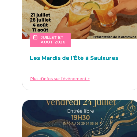
JUILLET ET
AOÛT 2026
Les Mar­dis de l’É­té à Saulxures
Plus d'infos sur l'événement >