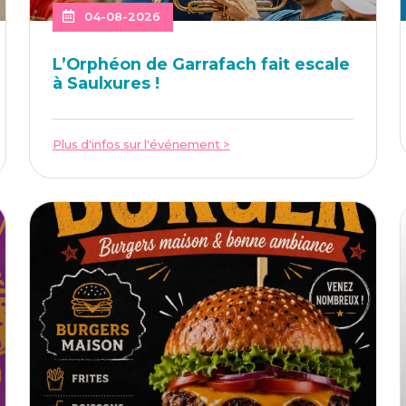
04-08-2026
L’Or­phéon de Gar­ra­fach fait escale
à Saulxures !
Plus d'infos sur l'événement >