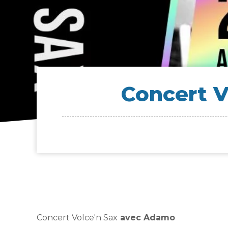
Concert V
Concert Volce'n Sax
avec Adamo