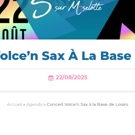
ol­ce’n Sax À La Base 
22/08/2025
Accueil
»
Agenda
»
Concert Volce’n Sax à la Base de Loisirs