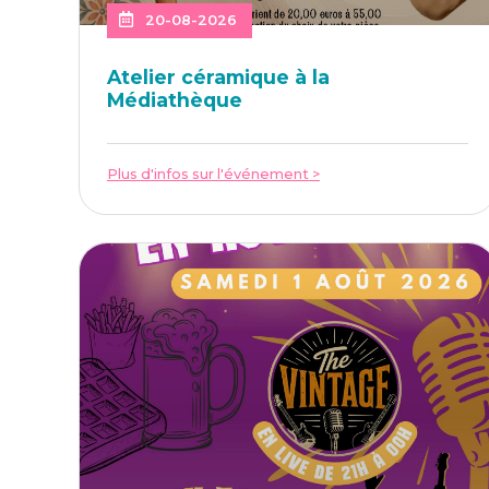
20-08-2026
Ate­lier céra­mique à la
Médiathèque
Plus d'infos sur l'événement >