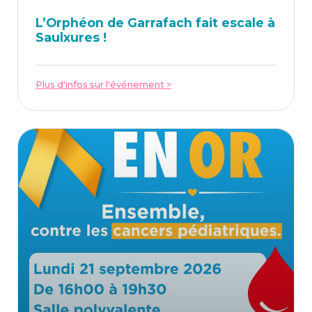
L’Or­phéon de Gar­ra­fach fait escale à
Saulxures !
Plus d'infos sur l'événement >