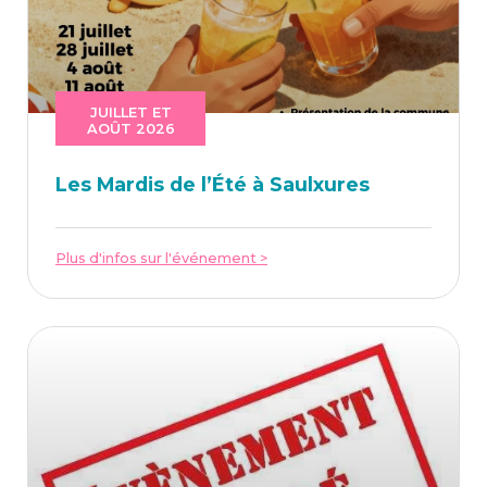
JUILLET ET
AOÛT 2026
Les Mar­dis de l’É­té à Saulxures
Plus d'infos sur l'événement >