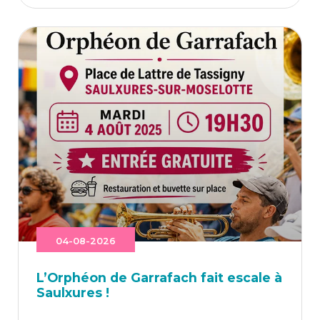
04-08-2026
L’Or­phéon de Gar­ra­fach fait escale à
Saulxures !