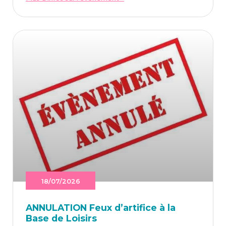
18/07/2026
ANNU­LA­TION Feux d’ar­ti­fice à la
Base de Loisirs