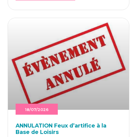
18/07/2026
ANNU­LA­TION Feux d’ar­ti­fice à la
Base de Loisirs