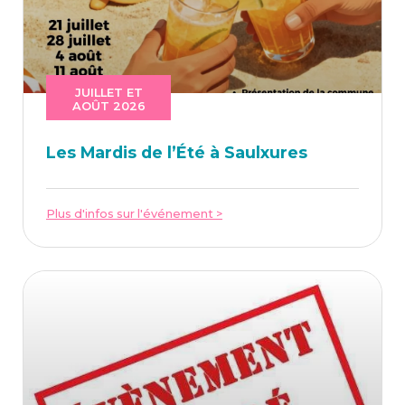
JUILLET ET
AOÛT 2026
Les Mar­dis de l’É­té à Saulxures
Plus d'infos sur l'événement >