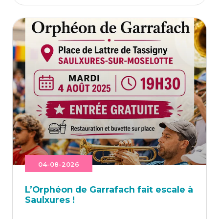
04-08-2026
L’Or­phéon de Gar­ra­fach fait escale à
Saulxures !