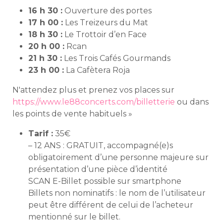
16 h 30 :
Ouverture des portes
17 h 00 :
Les Treizeurs du Mat
18 h 30 :
Le Trottoir d’en Face
20 h 00 :
Rcan
21 h 30 :
Les Trois Cafés Gourmands
23 h 00 :
La Cafètera Roja
N'attendez plus et prenez vos places sur
https://www.le88concerts.com/billetterie
ou dans
les points de vente habituels »
Tarif :
35€
– 12 ANS : GRATUIT, accompagné(e)s
obligatoirement d’une personne majeure sur
présentation d’une pièce d’identité
SCAN E-Billet possible sur smartphone
Billets non nominatifs : le nom de l’utilisateur
peut être différent de celui de l’acheteur
mentionné sur le billet.