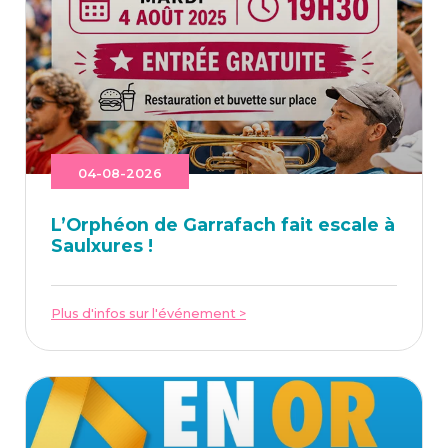
04-08-2026
L’Or­phéon de Gar­ra­fach fait escale à
Saulxures !
Plus d'infos sur l'événement >