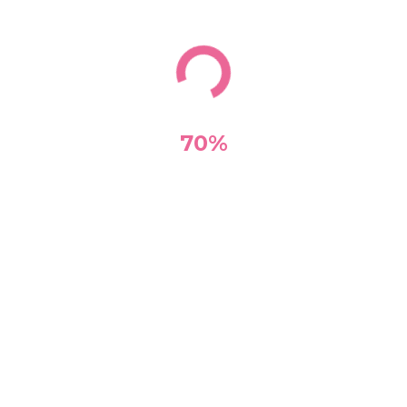
70%
10/07/2026
ANNU­LA­TION du Feu de la Saint Jean
Plus d'infos sur l'événement >