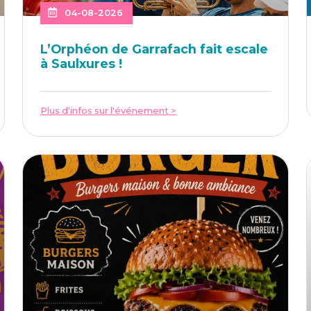
04-08-2026
L’Or­phéon de Gar­ra­fach fait escale
à Saulxures !
Plus d'infos sur l'événement >