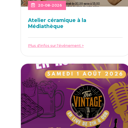
20-08-2026
Ate­lier céra­mique à la
Médiathèque
Plus d'infos sur l'événement >