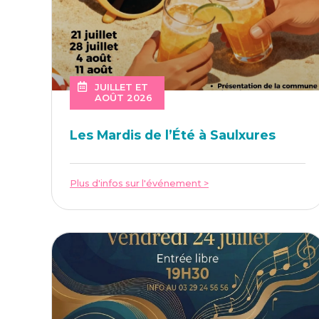
JUILLET ET
AOÛT 2026
Les Mar­dis de l’É­té à Saulxures
Plus d'infos sur l'événement >