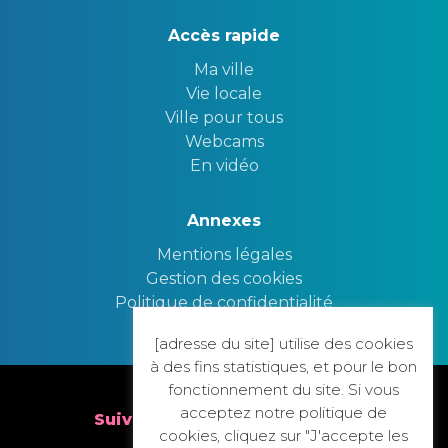
Accès rapide
Ma ville
Vie locale
Ville pour tous
Webcams
En vidéo
Annexes
Mentions légales
Gestion des cookies
Politique de confidentialité
[adresse du site] utilise des cookies
Nous contacter
à des fins statistiques, et pour le bon
fonctionnement du site. Si vous
acceptez notre politique de
Suivez nous sur nos réseaux
cookies, cliquez sur "J'accepte les