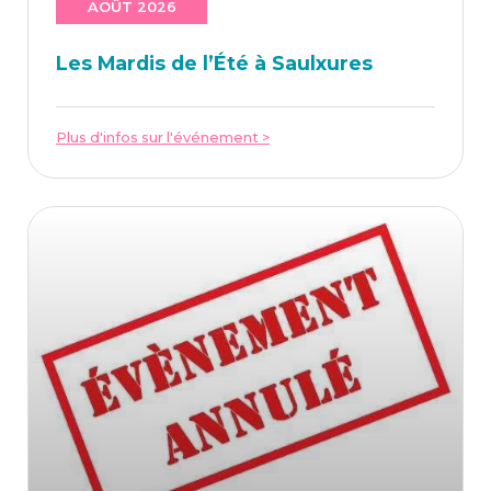
AOÛT 2026
Les Mar­dis de l’É­té à Saulxures
Plus d'infos sur l'événement >