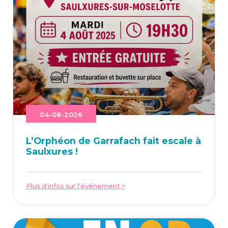
04-08-2026
L’Or­phéon de Gar­ra­fach fait escale à
Saulxures !
Plus d'infos sur l'événement >