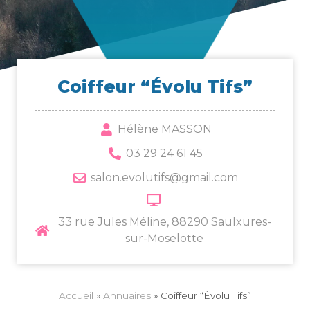
Coif­feur “Évo­lu Tifs”
Hélène MASSON
03 29 24 61 45
salon.evolutifs@gmail.com
33 rue Jules Méline, 88290 Saulxures-
sur-Moselotte
Accueil
»
Annuaires
»
Coiffeur “Évolu Tifs”