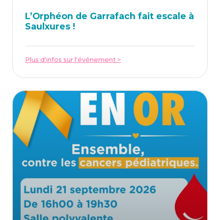
L’Or­phéon de Gar­ra­fach fait escale à
Saulxures !
Plus d'infos sur l'événement >