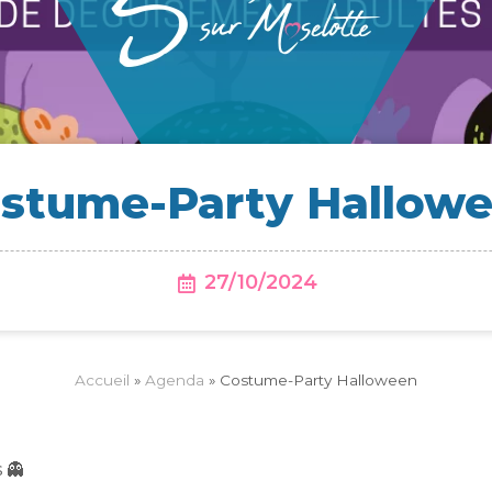
s­tume-Par­ty Hallow
27/10/2024
Accueil
»
Agenda
»
Costume-Party Halloween
 👻