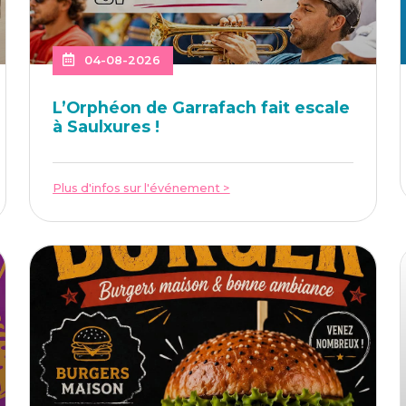
04-08-2026
L’Or­phéon de Gar­ra­fach fait escale
à Saulxures !
Plus d'infos sur l'événement >