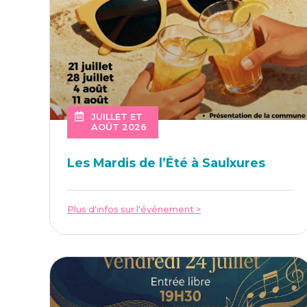
JUILLET ET
AOÛT 2026
Les Mar­dis de l’É­té à Saulxures
Plus d'infos sur l'événement >