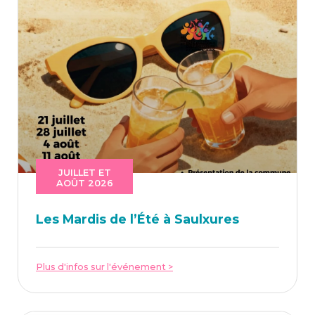
JUILLET ET
AOÛT 2026
Les Mar­dis de l’É­té à Saulxures
Plus d'infos sur l'événement >