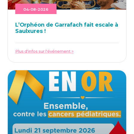
04-08-2026
L’Or­phéon de Gar­ra­fach fait escale à
Saulxures !
Plus d'infos sur l'événement >