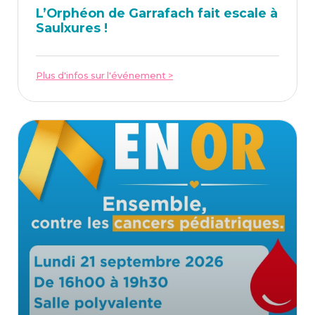
L’Or­phéon de Gar­ra­fach fait escale à
Saulxures !
Plus d'infos sur l'événement >