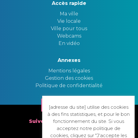
Accès rapide
Ma ville
Vie locale
Ville pour tous
Webcams
En vidéo
Annexes
Mentions légales
Gestion des cookies
Politique de confidentialité
Nous contacter
[adresse du site] utilise des cookies
à des fins statistiques, et pour le bon
fonctionnement du site. Si vous
Suivez nous sur nos réseaux
acceptez notre politique de
cookies, cliquez sur "J'accepte les