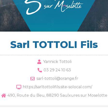
Sarl TOT­TO­LI Fils
Yannick Tottoli
03 29 24 10 63
sarl-tottoli@orange.fr
https://sarltottolifils.site-solocal.com/
490, Route du Beu, 88290 Saulxures sur Moselotte