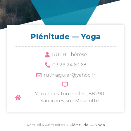
Plé­ni­tude — Yoga
RUTH Thérèse
03 29 24 60 68
ruth.aiguier@yahoo.fr
71 rue des Tournelles , 88290
Saulxures-sur-Moselotte
Accueil
»
Annuaires
»
Plé­ni­tude — Yoga