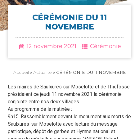
CÉRÉ­MO­NIE DU 11
NOVEMBRE
12 novembre 2021
Cérémonie
Accueil
»
Actua­li­té
»
CÉRÉ­MO­NIE DU 11 NOVEMBRE
Les maires de Saulxures sur Moselotte et de Thiéfosse
présidaient ce jeudi 11
novembre
2021 la cérémonie
conjointe entre nos deux villages.
Au programme de la matinée :
9h15. Rassemblement devant le monument aux morts de
Saulxures-sur Moselotte avec lecture du message
patriotique, dépôt de gerbes et Hymne national et
remise de médailles par monsieur VANSON Robert