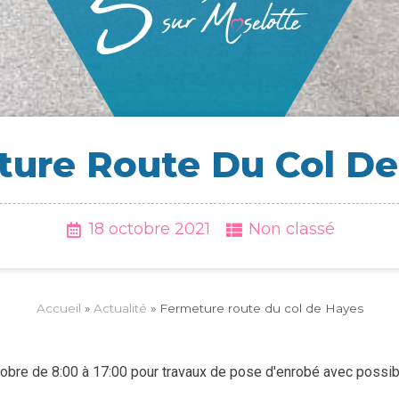
­ture Route Du Col D
18 octobre 2021
Non classé
Accueil
»
Actua­li­té
»
Fer­me­ture route du col de Hayes
obre de 8:00 à 17:00 pour travaux de pose d'enrobé avec possibi