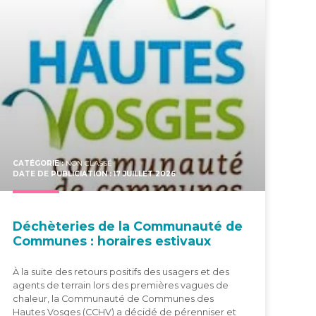
CATÉGORIE :
NON CLASSÉ
DATE DE PUBLICIATION : 17 JUILLET 2026
Déchè­te­ries de la Com­mu­nau­té de
Com­munes : horaires estivaux
À la suite des retours positifs des usagers et des
agents de terrain lors des premières vagues de
chaleur, la Communauté de Communes des
Hautes Vosges (CCHV) a décidé de pérenniser et