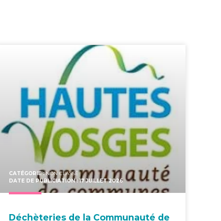
CATÉGORIE :
NON CLASSÉ
DATE DE PUBLICIATION : 17 JUILLET 2026
Déchè­te­ries de la Com­mu­nau­té de