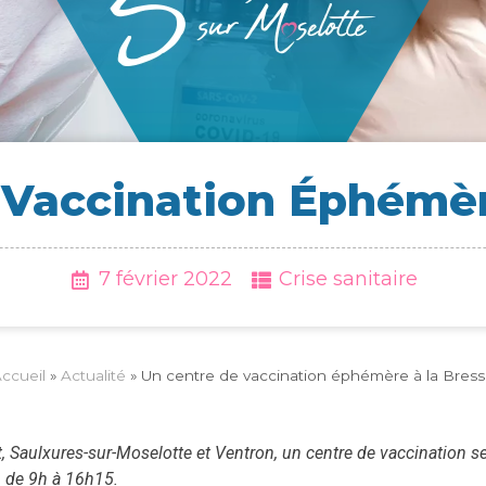
Vac­ci­na­tion Éphé­mè
7 février 2022
Crise sanitaire
ccueil
»
Actua­li­té
»
Un centre de vaccination éphémère à la Bres
aulxures-sur-Moselotte et Ventron, un centre de vaccination sera 
n de 9h à 16h15.