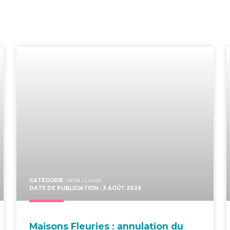
CATÉGORIE :
NON CLASSÉ
DATE DE PUBLICIATION : 3 AOÛT 2026
Mai­sons Fleu­ries : annu­la­tion du