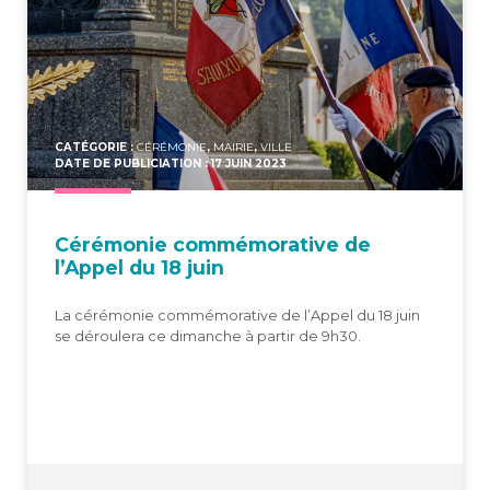
CATÉGORIE :
CÉRÉMONIE
,
MAIRIE
,
VILLE
DATE DE PUBLICIATION : 17 JUIN 2023
Céré­mo­nie com­mé­mo­ra­tive de
l’Appel du 18 juin
La cérémonie commémorative de l’Appel du 18 juin
se déroulera ce dimanche à partir de 9h30.