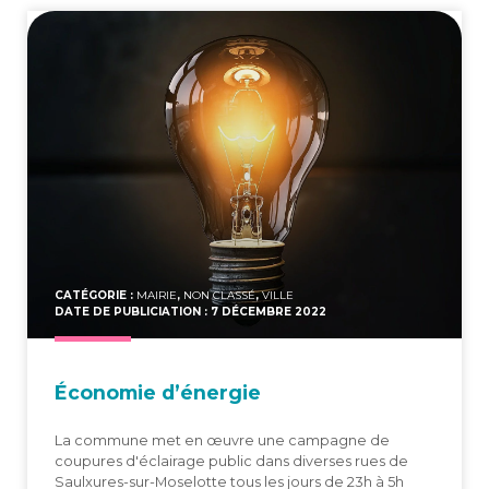
CATÉGORIE :
MAIRIE
,
NON CLASSÉ
,
VILLE
DATE DE PUBLICIATION : 7 DÉCEMBRE 2022
Éco­no­mie d’énergie
La commune met en œuvre une campagne de
coupures d'éclairage public dans diverses rues de
Saulxures-sur-Moselotte tous les jours de 23h à 5h