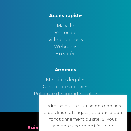
Accès rapide
Ma ville
Vie locale
Ville pour tous
Webcams
En vidéo
Annexes
Mentions légales
Gestion des cookies
Politique de confidentialité
[adresse du site] utilise des cookies
Nous contacter
à des fins statistiques, et pour le bon
fonctionnement du site. Si vous
acceptez notre politique de
Suivez nous sur nos réseaux