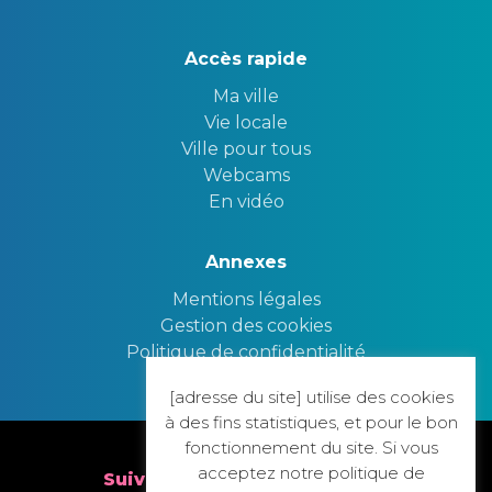
Accès rapide
Ma ville
Vie locale
Ville pour tous
Webcams
En vidéo
Annexes
Mentions légales
Gestion des cookies
Politique de confidentialité
[adresse du site] utilise des cookies
Nous contacter
à des fins statistiques, et pour le bon
fonctionnement du site. Si vous
acceptez notre politique de
Suivez nous sur nos réseaux