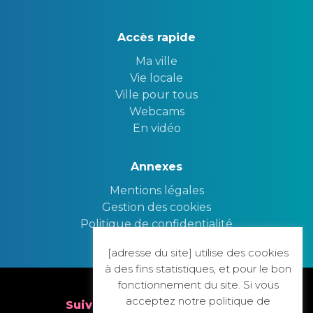
Accès rapide
Ma ville
Vie locale
Ville pour tous
Webcams
En vidéo
Annexes
Mentions légales
Gestion des cookies
Politique de confidentialité
[adresse du site] utilise des cookies
Nous contacter
à des fins statistiques, et pour le bon
fonctionnement du site. Si vous
acceptez notre politique de
Suivez nous sur nos réseaux