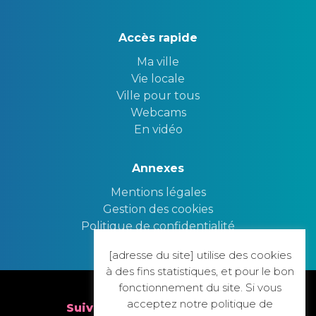
Accès rapide
Ma ville
Vie locale
Ville pour tous
Webcams
En vidéo
Annexes
Mentions légales
Gestion des cookies
Politique de confidentialité
[adresse du site] utilise des cookies
Nous contacter
à des fins statistiques, et pour le bon
fonctionnement du site. Si vous
acceptez notre politique de
Suivez nous sur nos réseaux