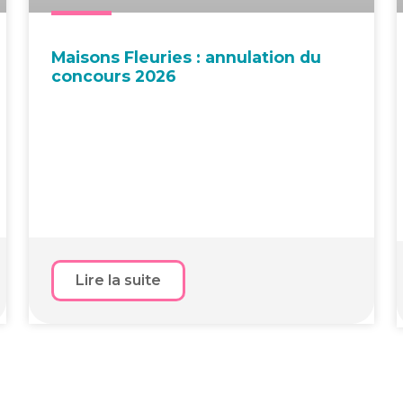
Mai­sons Fleu­ries : annu­la­tion du
concours 2026
Lire la suite