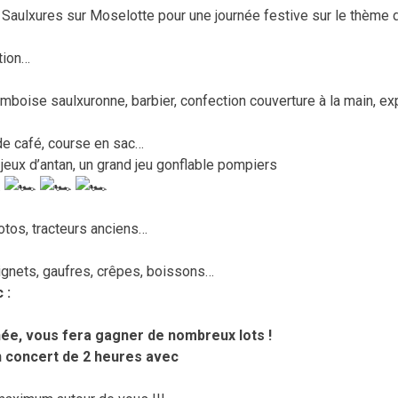
aulxures sur Moselotte pour une journée festive sur le thème 
tion…
 framboise saulxuronne, barbier, confection couverture à la main,
 de café, course en sac…
 jeux d’antan, un grand jeu gonflable pompiers
…
otos, tracteurs anciens…
gnets, gaufres, crêpes, boissons…
 :
rnée, vous fera gagner de nombreux lots !
un concert de 2 heures avec