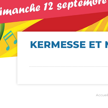
KER­MESSE ET 
Accueil