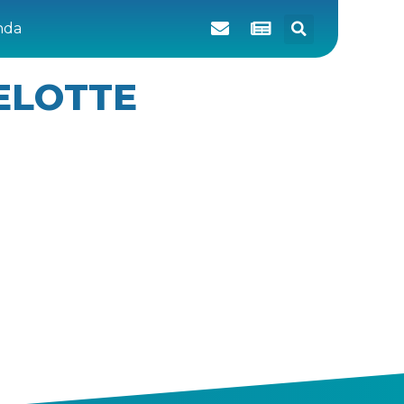
­da
ELOTTE